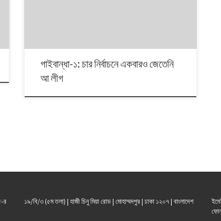
জেতেনি। ২০০১ সালে এখানে জয়ী হন চারদলীয় জোটের জামায়াতপ্রার্থী
যুদ্ধাপরাধী আব্দুল আজিজ। সেবার এখানে বিএনপির প্রার্থী ছিল না।
২০০৮ সালের নির্বাচনে অবশ্য […]
গাইবান্ধা-১: চার নির্বাচনে একবারও জেতেনি
আ লীগ
ল
-র
১৯/বি/৩ (৫ম তলা) | হাজী চিনু মিয়া রোড | মোহাম্মদপুর | ঢাকা ১২০৭ | বাংলাদেশ
ইমে
ফোন