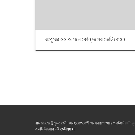
২০০৮ সালে জাতীয় পার্টি ছিল আওয়ামী লীগের মহাজোটে
রংপুরের ২২ আসনে কোন্ দলের ভোট কেমন
বাংলাদেশের উন্মুক্ত ডেটা ব্যবহারোপযোগী অবস্থায় পাওয়ার প্ল্যাটফর্ম
ডেটাফু
একটি উদ্যোগ এই
ডেটাল্যাব
।