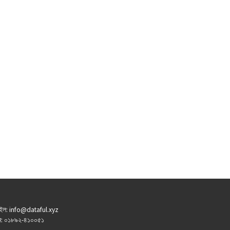
ইল: info@dataful.xyz
: ০১৮৯২-৪১০০৫১