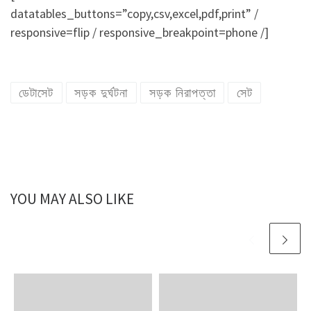
datatables_buttons=”copy,csv,excel,pdf,print” /
responsive=flip / responsive_breakpoint=phone /]
ডেটাসেট
সড়ক দুর্ঘটনা
সড়ক নিরাপত্তা
সেট
YOU MAY ALSO LIKE