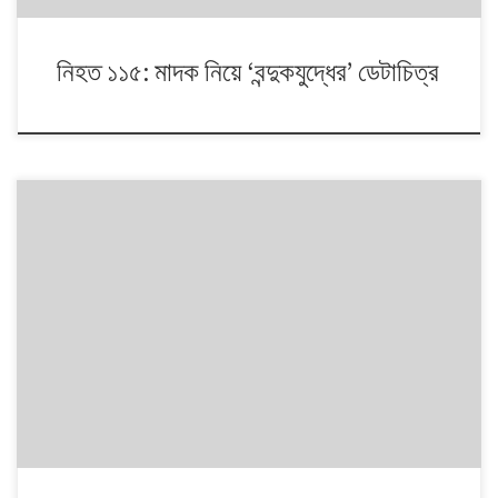
নিহত ১১৫: মাদক নিয়ে ‘বন্দুকযুদ্ধের’ ডেটাচিত্র
দেশের আট বিভাগে মার্চের তুলনায় এপ্রিলে ১৫টি বেশি হত্যাকাণ্ড সংঘটিত হয়েছে।
মার্চের মতোই এপ্রিল মাসেও খুনের অপরাধ সবচেয়ে বেশি হয়েছে ঢাকা বিভাগে। তবে
সেখানে এপ্রিলে খুনের ঘটনা মার্চের তুলনায় ১১টি কম। রাজশাহী বিভাগে এপ্রিলে খুন
হয়েছে ৩৮টি যা আগের মাসের চেয়ে ৪টি কম। খুনের অপরাধে এপ্রিলে এই বিভাগ রয়েছে
তৃতীয় […]