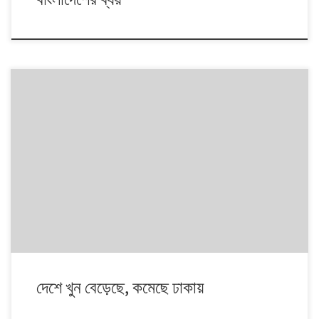
সারাদেশে ফেব্রুয়ারি মাসে জানুয়ারির তুলনায় খুনের ঘটনা বেড়েছে। ছয় মহানগর ও আট
পুলিশ রেঞ্জে ফেব্রুয়ারিতে খুনের ঘটনা ঘটে ২৮৮টি, যা জানুয়ারির চেয়ে ৩৪টি বেশি। তবে
ঢাকা মহানগর এলাকায় খুনের সংখ্যা আগের মাসের তুলনায় খানিকটা কমেছে। খুনের ঘটনা
সবচেয়ে বেশি বেড়েছে ময়মনসিংহ রেঞ্জে।
দেশে খুন বেড়েছে, কমেছে ঢাকায়