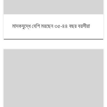
মাদকযুদ্ধে বেশি মরছেন ৩৫-৪৪ বছর বয়সীরা
১৯ মে থেকে ৩০ মে পর্যন্ত সন্ধ্যা ৬টা পর্যন্ত প্রকাশিত খবর অনুযায়ী, মাদক ব্যবসায়ীদের
বিরুদ্ধে অভিযানে অন্তত ১১৫ জন নিহত হয়েছেন। কোথায় কতজন নিহত হলেন? বয়স
কত তাদের? কার বিরুদ্ধে কত মামলা ছিল? ‘বন্দুকযুদ্ধ’গুলো হলোই বা কোন্ সময়ে? এসব
প্রশ্নের জবাব জানতে ক্লিক করুন নিচের ট্যাবগুলোয়। [তথ্যসূত্র:
বিডিনিউজ২৪ডটকমে প্রকাশিত খবর] […]