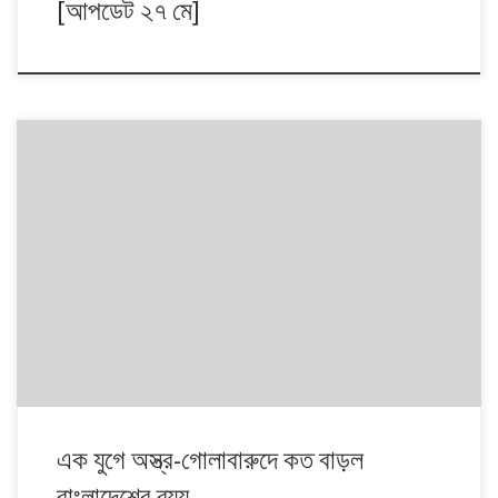
[আপডেট ২৭ মে]
সামরিক খাতে গত বছর বাংলাদেশের ব্যয় বৃদ্ধি নিয়ে বিদেশি একটি সংস্থার প্রতিবেদনের
ভিত্তিতে বৃহস্পতিবার বাংলাদেশের একটি দৈনিক পত্রিকায় খবর প্রকাশ হয়েছে।
পাঠকের আগ্রহ বিবেচনায়, বাংলাদেশের অস্ত্র গোলাবারুদ ও আনুষঙ্গিক আমদানির
অফিসিয়াল ডেটার ভিত্তিতে এই ডেটা প্রতিবেদনটি প্রকাশ হলো। এতে বাংলাদেশ
পরিসংখ্যান ব্যুরোর (বিবিএস) ডেটা ব্যবহার করা হয়েছে। উল্লেখিত আমদানি ব্যয় […]
এক যুগে অস্ত্র-গোলাবারুদে কত বাড়ল
বাংলাদেশের ব্যয়