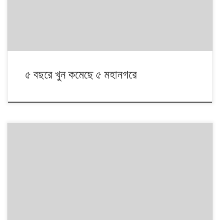
[…]
৫ বছরে খুন কমেছে ৫ মহানগরে
মাদকবিরোধি ‘বন্দুকযুদ্ধে’ কোন্ বয়সীরা মারা পড়ছেন বেশি? সংবাদমাধ্যমে প্রকাশিত
বয়সের ডেটা বিশ্লেষণে দেখা যাচ্ছে, নিহতদের গড় বয়স ৩৮ বছর। ১৯ থেকে ৩০ মে রাত
পর্যন্ত নিহত ১১৭ জনের মধ্যে ৯৪ জনের বয়স জানা গেছে। এদের ৩৯ জনের বয়স ৩৫
থেকে ৪৪ বছরের মধ্যে। তরুণ, অর্থাৎ বয়স ২০ থেকে ২৯ বছর […]