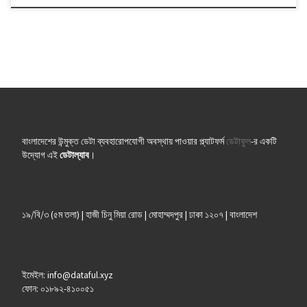
বাংলাদেশের উন্মুক্ত ডেটা ব্যবহারোপযোগী অবস্থায় পাওয়ার প্ল্যাটফর্ম
ডেটাফুল
-র একটি
উদ্যোগ এই
ডেটাল্যাব
।
১৯/বি/৩ (৫ম তলা) | হাজী চিনু মিয়া রোড | মোহাম্মদপুর | ঢাকা ১২০৭ | বাংলাদেশ
ইমেইল: info@dataful.xyz
ফোন: ০১৮৯২-৪১০০৫১