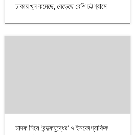
ঢাকায় খুন কমেছে, বেড়েছে বেশি চট্টগ্রামে
২৭ মে সন্ধ্যা ৬টা পর্যন্ত প্রকাশিত খবর অনুযায়ী, মাদক ব্যবসায়ীদের বিরুদ্ধে অভিযানে
অন্তত ৭৮ জন নিহত হয়েছেন। কোথায় কতজন নিহত হলেন? বয়স কত তাদের? কার
বিরুদ্ধে কত মামলা ছিল? ‘বন্দুকযুদ্ধ’গুলো হলোই বা কোন্ সময়ে? এসব প্রশ্নের জবাব
নিয়ে একগুচ্ছ ইনফোগ্রাফিক। কোন্ জেলায় নিহত কত কবে কোথায় ‘বন্দুকযুদ্ধ’ কোথায়
কোন্ বাহিনি […]
মাদক নিয়ে ‘বন্দুকযুদ্ধের’ ৭ ইনফোগ্রাফিক