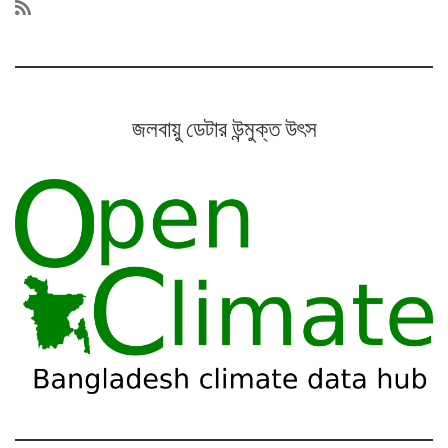
জলবায়ু ডেটার উন্মুক্ত উৎস