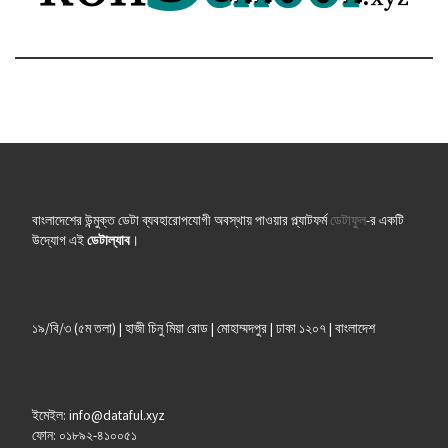
বাংলাদেশের উন্মুক্ত ডেটা ব্যবহারোপযোগী অবস্থায় পাওয়ার প্ল্যাটফর্ম
ডেটাফুল
-র একটি
উদ্যোগ এই
ডেটাল্যাব
।
১৯/বি/৩ (৫ম তলা) | হাজী চিনু মিয়া রোড | মোহাম্মদপুর | ঢাকা ১২০৭ | বাংলাদেশ
ইমেইল: info@dataful.xyz
ফোন: ০১৮৯২-৪১০০৫১