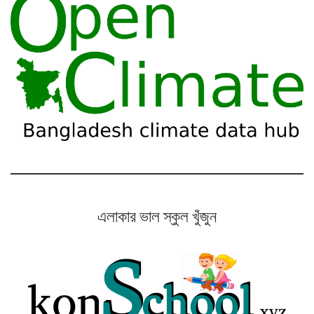
এলাকার ভাল স্কুল খুঁজুন