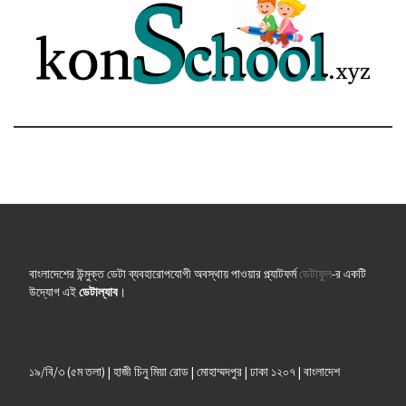
বাংলাদেশের উন্মুক্ত ডেটা ব্যবহারোপযোগী অবস্থায় পাওয়ার প্ল্যাটফর্ম
ডেটাফুল
-র একটি
উদ্যোগ এই
ডেটাল্যাব
।
১৯/বি/৩ (৫ম তলা) | হাজী চিনু মিয়া রোড | মোহাম্মদপুর | ঢাকা ১২০৭ | বাংলাদেশ