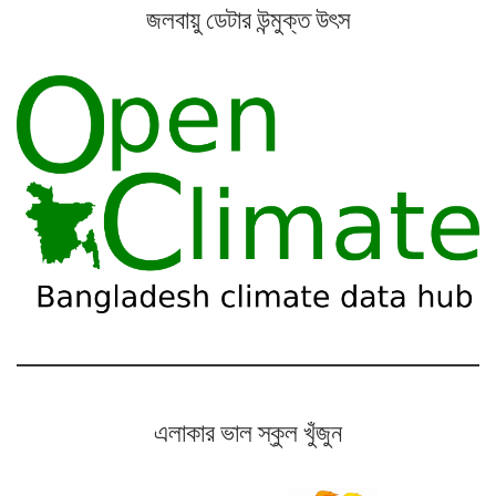
জলবায়ু ডেটার উন্মুক্ত উৎস
এলাকার ভাল স্কুল খুঁজুন