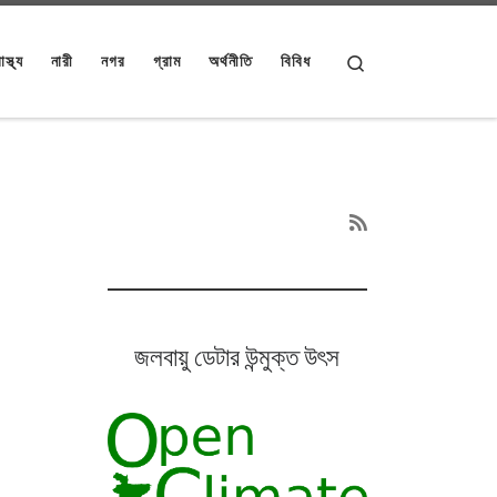
Search
াস্থ্য
নারী
নগর
গ্রাম
অর্থনীতি
বিবিধ
জলবায়ু ডেটার উন্মুক্ত উৎস