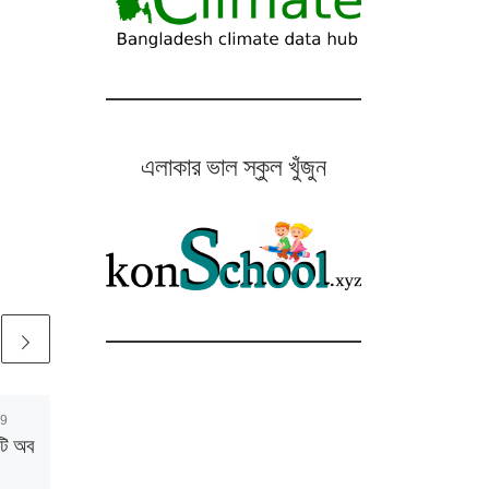
এলাকার ভাল স্কুল খুঁজুন
19
Published
May 21, 2019
টি অব
আমার Uni : দ্য পিপলস
ইউনিভার্সিটি অব বাংলাদেশ