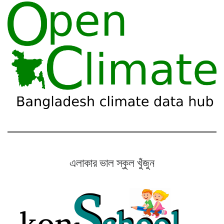
এলাকার ভাল স্কুল খুঁজুন