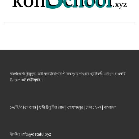
বাংলাদেশের উন্মুক্ত ডেটা ব্যবহারোপযোগী অবস্থায় পাওয়ার প্ল্যাটফর্ম
ডেটাফুল
-র একটি
উদ্যোগ এই
ডেটাল্যাব
।
১৯/বি/৩ (৫ম তলা) | হাজী চিনু মিয়া রোড | মোহাম্মদপুর | ঢাকা ১২০৭ | বাংলাদেশ
ইমেইল: info@dataful.xyz