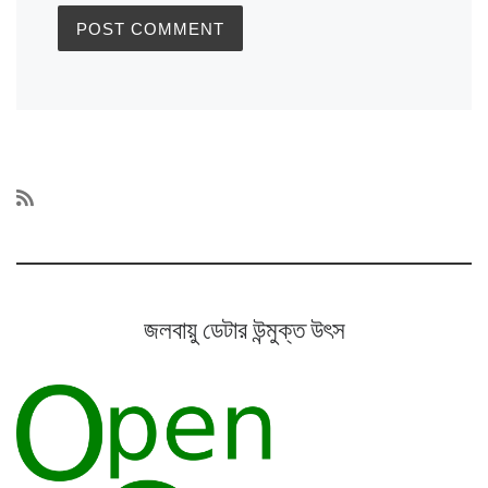
জলবায়ু ডেটার উন্মুক্ত উৎস