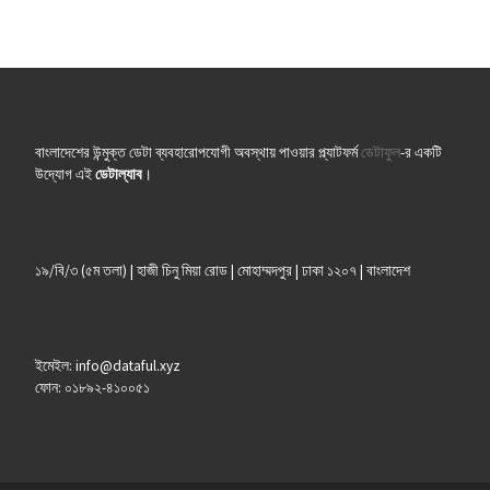
বাংলাদেশের উন্মুক্ত ডেটা ব্যবহারোপযোগী অবস্থায় পাওয়ার প্ল্যাটফর্ম
ডেটাফুল
-র একটি
উদ্যোগ এই
ডেটাল্যাব
।
১৯/বি/৩ (৫ম তলা) | হাজী চিনু মিয়া রোড | মোহাম্মদপুর | ঢাকা ১২০৭ | বাংলাদেশ
ইমেইল: info@dataful.xyz
ফোন: ০১৮৯২-৪১০০৫১