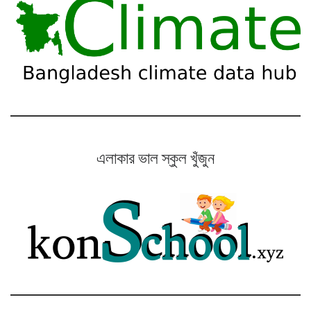
এলাকার ভাল স্কুল খুঁজুন