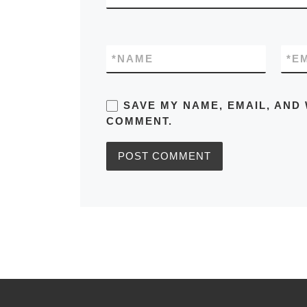
*
NAME
*
E
SAVE MY NAME, EMAIL, AND 
COMMENT.