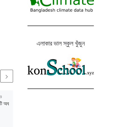
এলাকার ভাল স্কুল খুঁজুন
19
Published
May 21, 2019
টি অব
আমার Uni : দ্য পিপলস
ইউনিভার্সিটি অব বাংলাদেশ