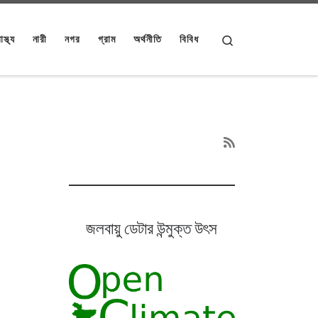
Search
াস্থ্য
নারী
নগর
গ্রাম
অর্থনীতি
বিবিধ
জলবায়ু ডেটার উন্মুক্ত উৎস