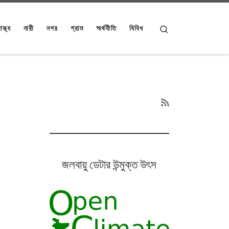
Search
াস্থ্য
নারী
নগর
গ্রাম
অর্থনীতি
বিবিধ
জলবায়ু ডেটার উন্মুক্ত উৎস