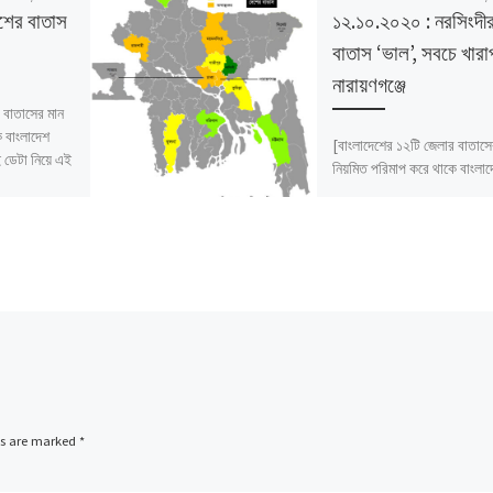
শের বাতাস
১২.১০.২০২০ : নরসিংদী
বাতাস ‘ভাল’, সবচে খারা
নারায়ণগঞ্জে
 বাতাসের মান
ে বাংলাদেশ
[বাংলাদেশের ১২টি জেলার বাতাসে
ডেটা নিয়ে এই
নিয়মিত পরিমাপ করে থাকে বাংলা
পরিবেশ অধিদফতর। সেই ডেটা নি
প্রতিবেদন।]
ds are marked
*