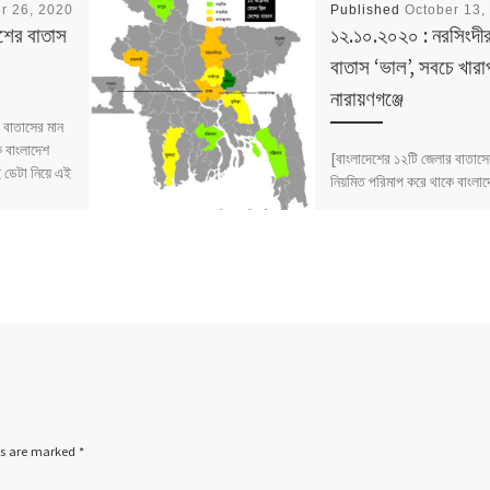
r 26, 2020
Published
October 13,
শের বাতাস
১২.১০.২০২০ : নরসিংদী
বাতাস ‘ভাল’, সবচে খারা
নারায়ণগঞ্জে
 বাতাসের মান
ে বাংলাদেশ
[বাংলাদেশের ১২টি জেলার বাতাসে
ডেটা নিয়ে এই
নিয়মিত পরিমাপ করে থাকে বাংলা
পরিবেশ অধিদফতর। সেই ডেটা নি
প্রতিবেদন।]
ds are marked
*