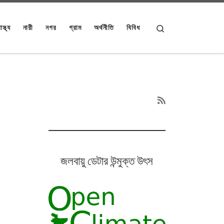
Search
াস্থ্য
নারী
নগর
গ্রাম
অর্থনীতি
বিবিধ
জলবায়ু ডেটার উন্মুক্ত উৎস