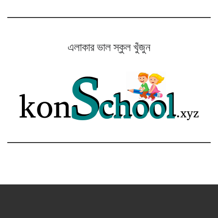
এলাকার ভাল স্কুল খুঁজুন