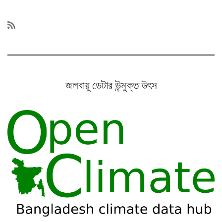
জলবায়ু ডেটার উন্মুক্ত উৎস