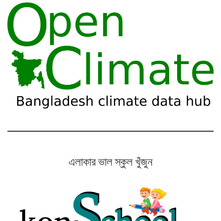
এলাকার ভাল স্কুল খুঁজুন