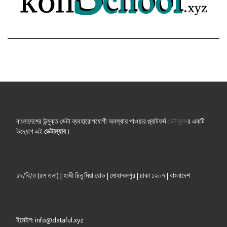
বাংলাদেশের উন্মুক্ত ডেটা ব্যবহারোপযোগী অবস্থায় পাওয়ার প্ল্যাটফর্ম
ডেটাফুল
-র একটি
উদ্যোগ এই
ডেটাল্যাব
।
১৯/বি/৩ (৫ম তলা) | হাজী চিনু মিয়া রোড | মোহাম্মদপুর | ঢাকা ১২০৭ | বাংলাদেশ
ইমেইল: info@dataful.xyz