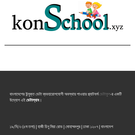
বাংলাদেশের উন্মুক্ত ডেটা ব্যবহারোপযোগী অবস্থায় পাওয়ার প্ল্যাটফর্ম
ডেটাফুল
-র একটি
উদ্যোগ এই
ডেটাল্যাব
।
১৯/বি/৩ (৫ম তলা) | হাজী চিনু মিয়া রোড | মোহাম্মদপুর | ঢাকা ১২০৭ | বাংলাদেশ