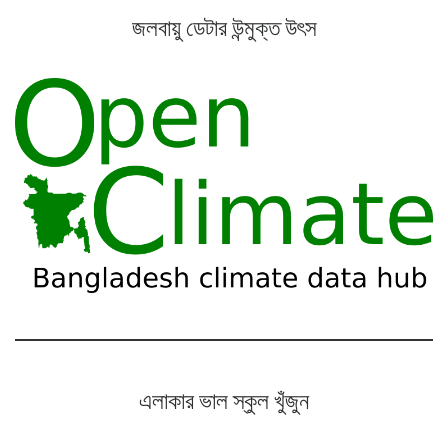
জলবায়ু ডেটার উন্মুক্ত উৎস
এলাকার ভাল স্কুল খুঁজুন