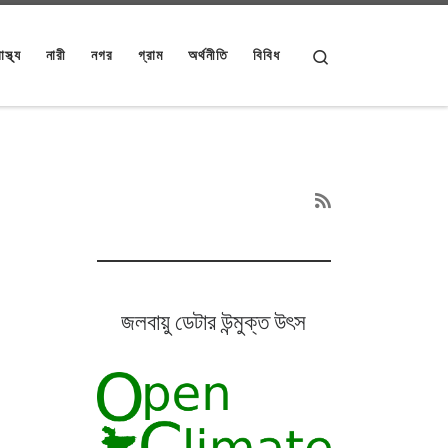
Search
াস্থ্য
নারী
নগর
গ্রাম
অর্থনীতি
বিবিধ
জলবায়ু ডেটার উন্মুক্ত উৎস