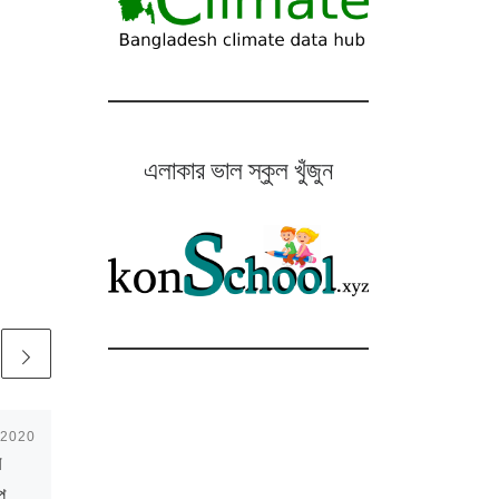
এলাকার ভাল স্কুল খুঁজুন
 2020
Published
October 12, 2020
র
১১.১০.২০২০ : ঢাকা ও
প
আশপাশের বাতাস