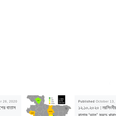
r 26, 2020
Published
October 13,
শের বাতাস
১২.১০.২০২০ : নরসিংদী
বাতাস ‘ভাল’, সবচে খারা