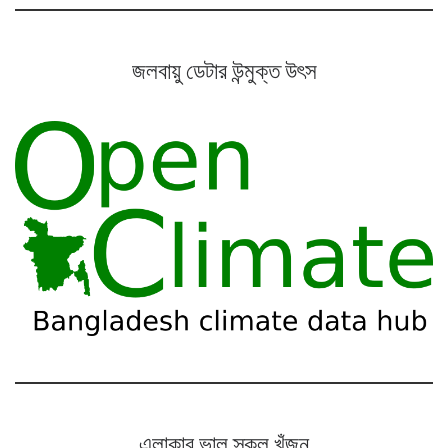
জলবায়ু ডেটার উন্মুক্ত উৎস
এলাকার ভাল স্কুল খুঁজুন