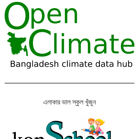
এলাকার ভাল স্কুল খুঁজুন