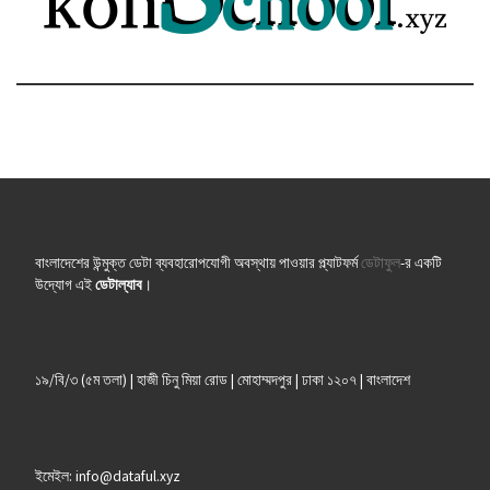
বাংলাদেশের উন্মুক্ত ডেটা ব্যবহারোপযোগী অবস্থায় পাওয়ার প্ল্যাটফর্ম
ডেটাফুল
-র একটি
উদ্যোগ এই
ডেটাল্যাব
।
১৯/বি/৩ (৫ম তলা) | হাজী চিনু মিয়া রোড | মোহাম্মদপুর | ঢাকা ১২০৭ | বাংলাদেশ
ইমেইল: info@dataful.xyz