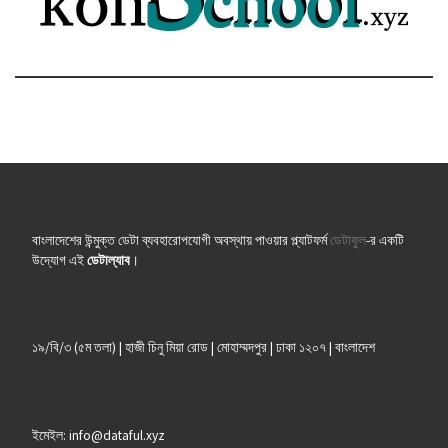
বাংলাদেশের উন্মুক্ত ডেটা ব্যবহারোপযোগী অবস্থায় পাওয়ার প্ল্যাটফর্ম
ডেটাফুল
-র একটি
উদ্যোগ এই
ডেটাল্যাব
।
১৯/বি/৩ (৫ম তলা) | হাজী চিনু মিয়া রোড | মোহাম্মদপুর | ঢাকা ১২০৭ | বাংলাদেশ
ইমেইল: info@dataful.xyz