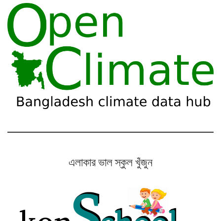
এলাকার ভাল স্কুল খুঁজুন