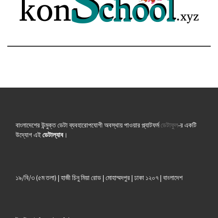
বাংলাদেশের উন্মুক্ত ডেটা ব্যবহারোপযোগী অবস্থায় পাওয়ার প্ল্যাটফর্ম
ডেটাফুল
-র একটি
উদ্যোগ এই
ডেটাল্যাব
।
১৯/বি/৩ (৫ম তলা) | হাজী চিনু মিয়া রোড | মোহাম্মদপুর | ঢাকা ১২০৭ | বাংলাদেশ