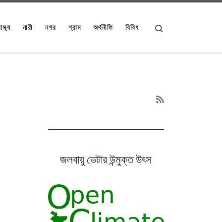
Search
াস্থ্য
নারী
নগর
গ্রাম
অর্থনীতি
বিবিধ
জলবায়ু ডেটার উন্মুক্ত উৎস