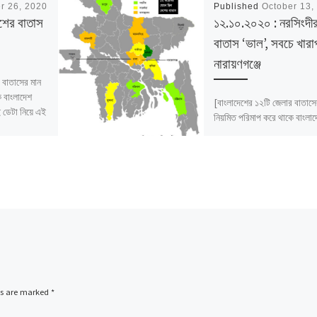
r 26, 2020
Published
October 13,
শের বাতাস
১২.১০.২০২০ : নরসিংদী
বাতাস ‘ভাল’, সবচে খারা
নারায়ণগঞ্জে
 বাতাসের মান
ে বাংলাদেশ
[বাংলাদেশের ১২টি জেলার বাতাসে
ডেটা নিয়ে এই
নিয়মিত পরিমাপ করে থাকে বাংলা
পরিবেশ অধিদফতর। সেই ডেটা নি
প্রতিবেদন।]
ds are marked
*