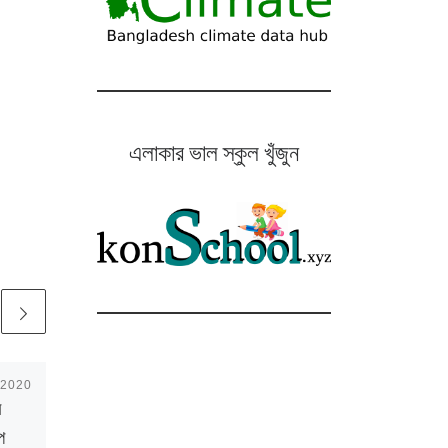
এলাকার ভাল স্কুল খুঁজুন
 2020
Published
October 12, 2020
র
১১.১০.২০২০ : ঢাকা ও
প
আশপাশের বাতাস