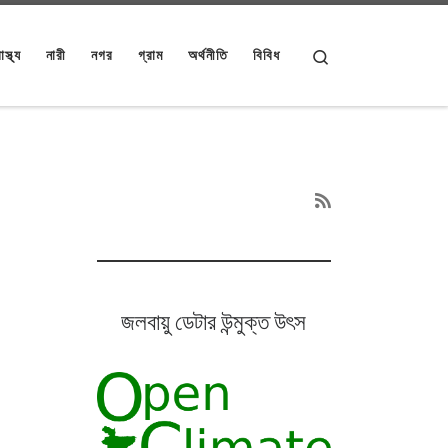
Search
াস্থ্য
নারী
নগর
গ্রাম
অর্থনীতি
বিবিধ
জলবায়ু ডেটার উন্মুক্ত উৎস