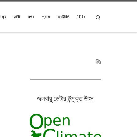
Search
াস্থ্য
নারী
নগর
গ্রাম
অর্থনীতি
বিবিধ
জলবায়ু ডেটার উন্মুক্ত উৎস