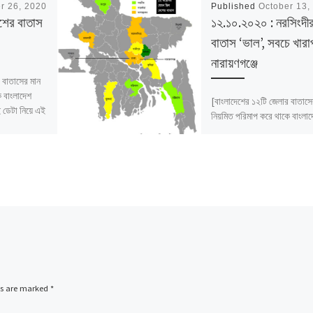
r 26, 2020
Published
October 13,
শের বাতাস
১২.১০.২০২০ : নরসিংদী
বাতাস ‘ভাল’, সবচে খারা
নারায়ণগঞ্জে
 বাতাসের মান
ে বাংলাদেশ
[বাংলাদেশের ১২টি জেলার বাতাসে
ডেটা নিয়ে এই
নিয়মিত পরিমাপ করে থাকে বাংলা
পরিবেশ অধিদফতর। সেই ডেটা নি
প্রতিবেদন।]
ds are marked
*