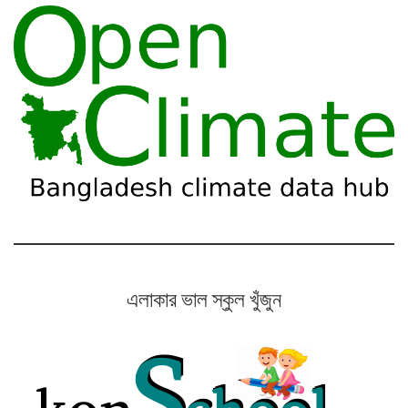
এলাকার ভাল স্কুল খুঁজুন