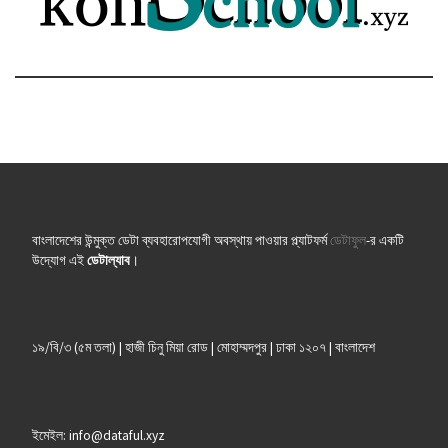
বাংলাদেশের উন্মুক্ত ডেটা ব্যবহারোপযোগী অবস্থায় পাওয়ার প্ল্যাটফর্ম
ডেটাফুল
-র একটি
উদ্যোগ এই
ডেটাল্যাব
।
১৯/বি/৩ (৫ম তলা) | হাজী চিনু মিয়া রোড | মোহাম্মদপুর | ঢাকা ১২০৭ | বাংলাদেশ
ইমেইল: info@dataful.xyz