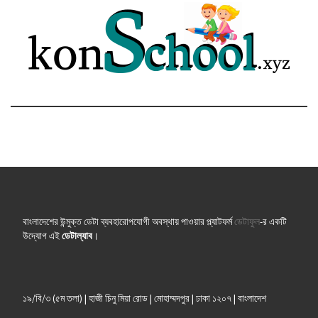
বাংলাদেশের উন্মুক্ত ডেটা ব্যবহারোপযোগী অবস্থায় পাওয়ার প্ল্যাটফর্ম
ডেটাফুল
-র একটি
উদ্যোগ এই
ডেটাল্যাব
।
১৯/বি/৩ (৫ম তলা) | হাজী চিনু মিয়া রোড | মোহাম্মদপুর | ঢাকা ১২০৭ | বাংলাদেশ