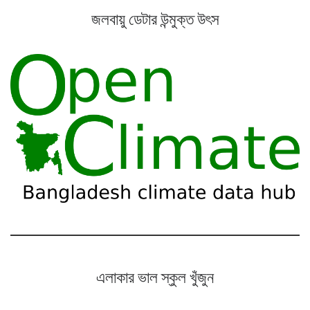
জলবায়ু ডেটার উন্মুক্ত উৎস
এলাকার ভাল স্কুল খুঁজুন