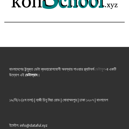
বাংলাদেশের উন্মুক্ত ডেটা ব্যবহারোপযোগী অবস্থায় পাওয়ার প্ল্যাটফর্ম
ডেটাফুল
-র একটি
উদ্যোগ এই
ডেটাল্যাব
।
১৯/বি/৩ (৫ম তলা) | হাজী চিনু মিয়া রোড | মোহাম্মদপুর | ঢাকা ১২০৭ | বাংলাদেশ
ইমেইল: info@dataful.xyz