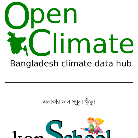
এলাকার ভাল স্কুল খুঁজুন