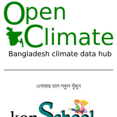
এলাকার ভাল স্কুল খুঁজুন