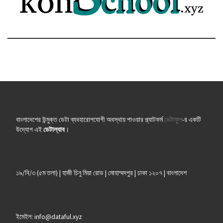
বাংলাদেশের উন্মুক্ত ডেটা ব্যবহারোপযোগী অবস্থায় পাওয়ার প্ল্যাটফর্ম
ডেটাফুল
-র একটি
উদ্যোগ এই
ডেটাল্যাব
।
১৯/বি/৩ (৫ম তলা) | হাজী চিনু মিয়া রোড | মোহাম্মদপুর | ঢাকা ১২০৭ | বাংলাদেশ
ইমেইল: info@dataful.xyz