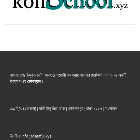
বাংলাদেশের উন্মুক্ত ডেটা ব্যবহারোপযোগী অবস্থায় পাওয়ার প্ল্যাটফর্ম
ডেটাফুল
-র একটি
উদ্যোগ এই
ডেটাল্যাব
।
১৯/বি/৩ (৫ম তলা) | হাজী চিনু মিয়া রোড | মোহাম্মদপুর | ঢাকা ১২০৭ | বাংলাদেশ
ইমেইল: info@dataful.xyz