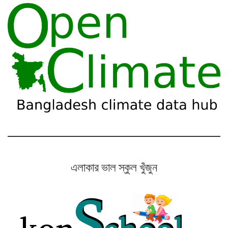
এলাকার ভাল স্কুল খুঁজুন