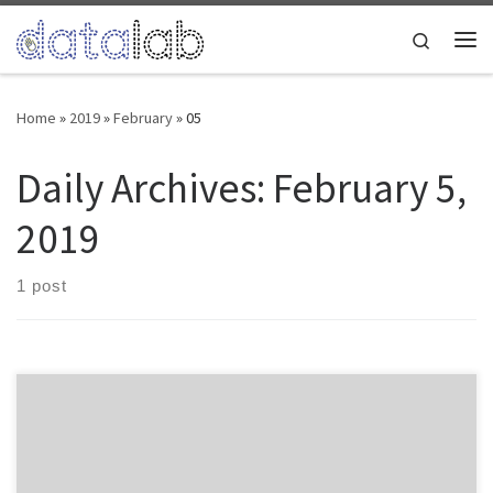
Skip to content
Search
Me
Home
»
2019
»
February
»
05
Daily Archives:
February 5,
2019
1 post