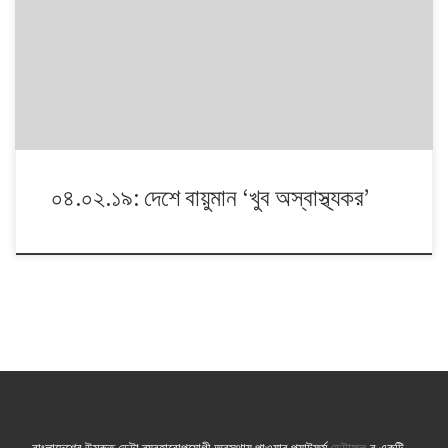
বাংলাদেশের ৮টি জেলার বাতাসের মান নিয়মিত পরিমাপ করে থাকে বাংলাদেশ পরিবেশ
অধিদফতর। সেই ডেটা নিয়ে এই প্রতিবেদন।
০৪.০২.১৯: দেশে বায়ুমান ‘খুব অস্বাস্থ্যকর’