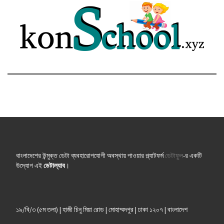
বাংলাদেশের উন্মুক্ত ডেটা ব্যবহারোপযোগী অবস্থায় পাওয়ার প্ল্যাটফর্ম
ডেটাফুল
-র একটি
উদ্যোগ এই
ডেটাল্যাব
।
১৯/বি/৩ (৫ম তলা) | হাজী চিনু মিয়া রোড | মোহাম্মদপুর | ঢাকা ১২০৭ | বাংলাদেশ