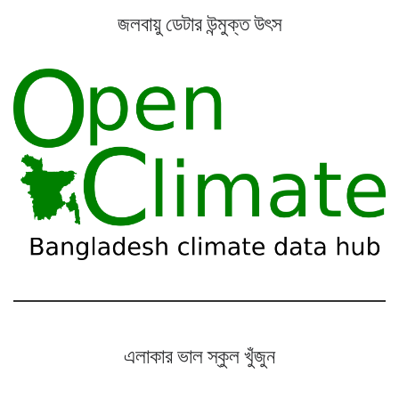
জলবায়ু ডেটার উন্মুক্ত উৎস
এলাকার ভাল স্কুল খুঁজুন