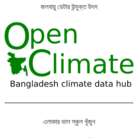
জলবায়ু ডেটার উন্মুক্ত উৎস
এলাকার ভাল স্কুল খুঁজুন