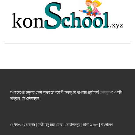
বাংলাদেশের উন্মুক্ত ডেটা ব্যবহারোপযোগী অবস্থায় পাওয়ার প্ল্যাটফর্ম
ডেটাফুল
-র একটি
উদ্যোগ এই
ডেটাল্যাব
।
১৯/বি/৩ (৫ম তলা) | হাজী চিনু মিয়া রোড | মোহাম্মদপুর | ঢাকা ১২০৭ | বাংলাদেশ