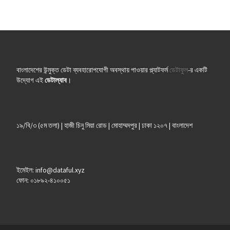
বাংলাদেশের উন্মুক্ত ডেটা ব্যবহারোপযোগী অবস্থায় পাওয়ার প্ল্যাটফর্ম
ডেটাফুল
-র একটি
উদ্যোগ এই
ডেটাল্যাব
।
১৯/বি/৩ (৫ম তলা) | হাজী চিনু মিয়া রোড | মোহাম্মদপুর | ঢাকা ১২০৭ | বাংলাদেশ
ইমেইল: info@dataful.xyz
ফোন: ০১৮৯২-৪১০০৫১