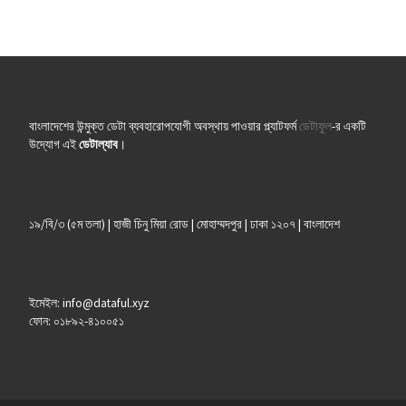
বাংলাদেশের উন্মুক্ত ডেটা ব্যবহারোপযোগী অবস্থায় পাওয়ার প্ল্যাটফর্ম
ডেটাফুল
-র একটি
উদ্যোগ এই
ডেটাল্যাব
।
১৯/বি/৩ (৫ম তলা) | হাজী চিনু মিয়া রোড | মোহাম্মদপুর | ঢাকা ১২০৭ | বাংলাদেশ
ইমেইল: info@dataful.xyz
ফোন: ০১৮৯২-৪১০০৫১