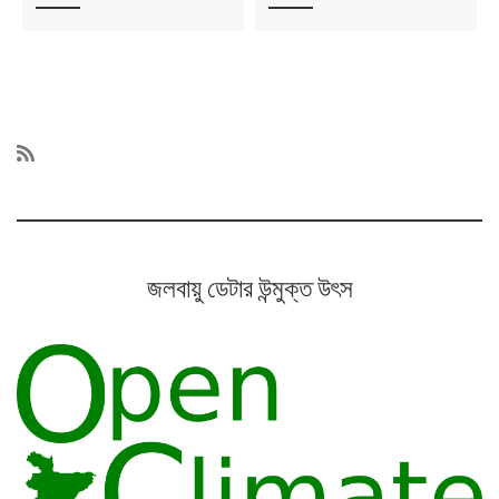
জলবায়ু ডেটার উন্মুক্ত উৎস