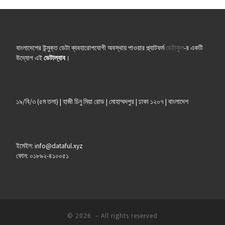
বাংলাদেশের উন্মুক্ত ডেটা ব্যবহারোপযোগী অবস্থায় পাওয়ার প্ল্যাটফর্ম
ডেটাফুল
-র একটি
উদ্যোগ এই
ডেটাল্যাব
।
১৯/বি/৩ (৫ম তলা) | হাজী চিনু মিয়া রোড | মোহাম্মদপুর | ঢাকা ১২০৭ | বাংলাদেশ
ইমেইল: info@dataful.xyz
ফোন: ০১৮৯২-৪১০০৫১
© 2026
– All rights reserved