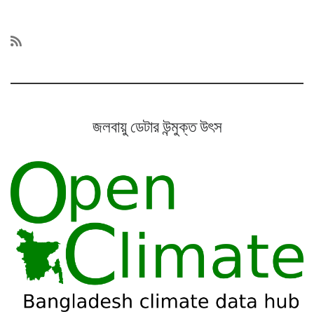
জলবায়ু ডেটার উন্মুক্ত উৎস