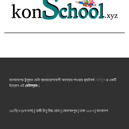
বাংলাদেশের উন্মুক্ত ডেটা ব্যবহারোপযোগী অবস্থায় পাওয়ার প্ল্যাটফর্ম
ডেটাফুল
-র একটি
উদ্যোগ এই
ডেটাল্যাব
।
১৯/বি/৩ (৫ম তলা) | হাজী চিনু মিয়া রোড | মোহাম্মদপুর | ঢাকা ১২০৭ | বাংলাদেশ