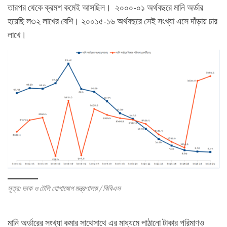
তারপর থেকে ক্রমশ কমেই আসছিল। ২০০০-০১ অর্থবছরে মানি অর্ডার
হয়েছি ল৩২ লাখের বেশি। ২০০১৫-১৬ অর্থবছরে সেই সংখ্যা এসে দাঁড়ায় চার
লাখে।
সূত্র: ডাক ও টেলি যোগাযোগ মন্ত্রণালয় / বিবিএস
মানি অর্ডারের সংখ্যা কমার সাথেসাথে এর মাধ্যমে পাঠানো টাকার পরিমাণও