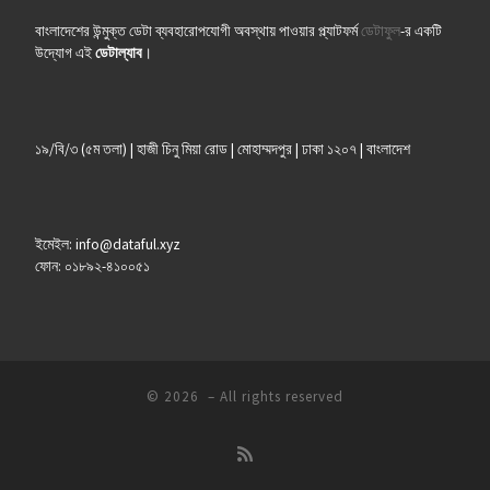
বাংলাদেশের উন্মুক্ত ডেটা ব্যবহারোপযোগী অবস্থায় পাওয়ার প্ল্যাটফর্ম
ডেটাফুল
-র একটি
উদ্যোগ এই
ডেটাল্যাব
।
১৯/বি/৩ (৫ম তলা) | হাজী চিনু মিয়া রোড | মোহাম্মদপুর | ঢাকা ১২০৭ | বাংলাদেশ
ইমেইল: info@dataful.xyz
ফোন: ০১৮৯২-৪১০০৫১
© 2026
– All rights reserved