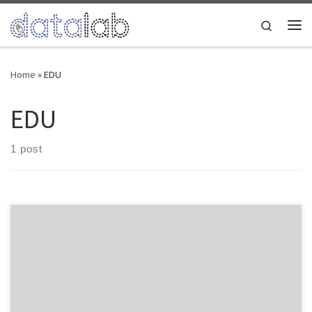
Skip to content
Search
Me
Home
»
EDU
EDU
1 post