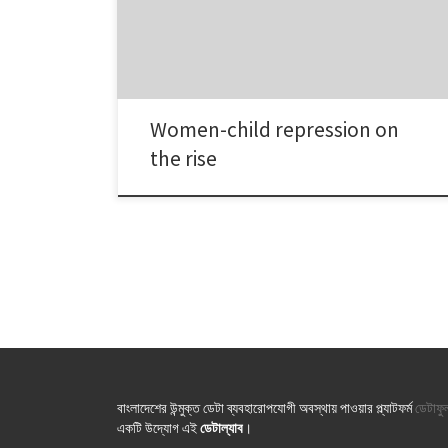
decrease in such crime category. Number of incidents
of women & child repression in the capital is three
times higher than other metropolitans, though it […]
Women-child repression on
the rise
বাংলাদেশের উন্মুক্ত ডেটা ব্যবহারোপযোগী অবস্থায় পাওয়ার প্ল্যাটফর্ম
ডেটাফু
একটি উদ্যোগ এই
ডেটাল্যাব
।