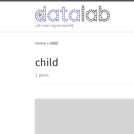
Skip to content
ডেটা যেখানে মানুষের কাছাকাছি
Home
»
child
child
1 post
Crime like women and child repression has increased
in four metropolitans of Bangladesh in July. Tow of the
six metropolitans, Dhaka and Barisal, witnessed slight