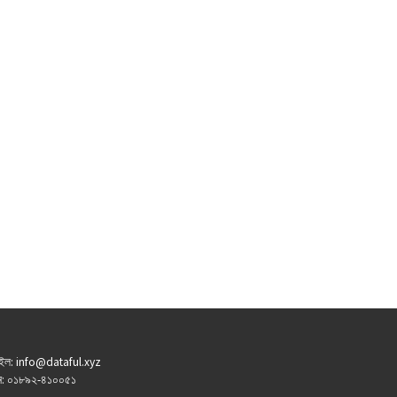
ইল: info@dataful.xyz
: ০১৮৯২-৪১০০৫১