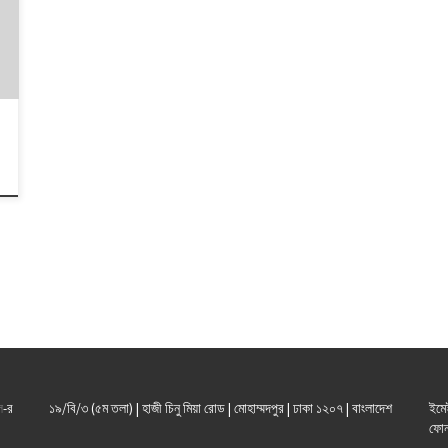
ল
-র
১৯/বি/৩ (৫ম তলা) | হাজী চিনু মিয়া রোড | মোহাম্মদপুর | ঢাকা ১২০৭ | বাংলাদেশ
ইমে
ফোন