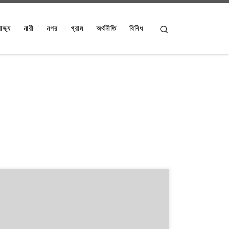
Search
াস্থ্য
নারী
নগর
গ্রাম
অর্থনীতি
বিবিধ
[table id=16
datatables_buttons=”copy,csv,excel,pdf,print” /