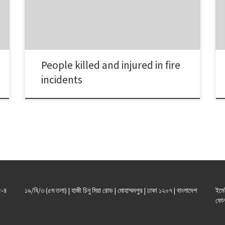
People killed and injured in fire
incidents
ল
-র
১৯/বি/৩ (৫ম তলা) | হাজী চিনু মিয়া রোড | মোহাম্মদপুর | ঢাকা ১২০৭ | বাংলাদেশ
ইমে
ফোন