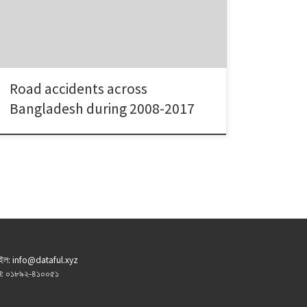
responsive=flip / responsive_breakpoint=phone /]
Road accidents across
Bangladesh during 2008-2017
ইল: info@dataful.xyz
: ০১৮৯২-৪১০০৫১