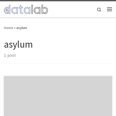
Skip to content
Search
Me
Home
»
asylum
asylum
1 post