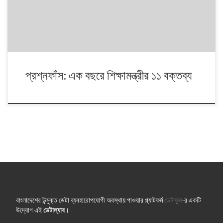
প্রশ্নফাঁস: এক বছরে শিক্ষামন্ত্রীর ১১ বক্তব্য
বাংলাদেশের উন্মুক্ত ডেটা ব্যবহারোপযোগী অবস্থায় পাওয়ার প্ল্যাটফর্ম
ডেটাফুল
-র একটি
উদ্যোগ এই
ডেটাল্যাব
।