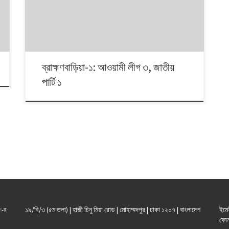
দলভিত্তিক ভোটের ধারা? তাই নিয়ে নিয়মিত আয়োজন।
ব্রাহ্মণবাড়িয়া-১: আওয়ামী লীগ ৩, জাতীয়
পার্টি ১
ল
-র
১৯/বি/৩ (৫ম তলা) | হাজী চিনু মিয়া রোড | মোহাম্মদপুর | ঢাকা ১২০৭ | বাংলাদেশ
ইমে
ফোন