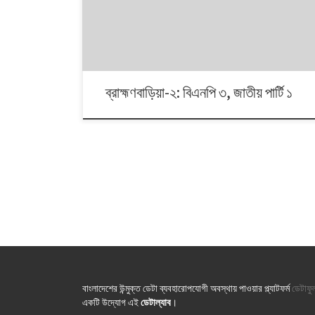
দলভিত্তিক ভোটের ধারা? তাই নিয়ে নিয়মিত আয়োজন।
ব্রাহ্মণবাড়িয়া-২: বিএনপি ৩, জাতীয় পার্টি ১
বাংলাদেশের উন্মুক্ত ডেটা ব্যবহারোপযোগী অবস্থায় পাওয়ার প্ল্যাটফর্ম
ডেটাফু
একটি উদ্যোগ এই
ডেটাল্যাব
।