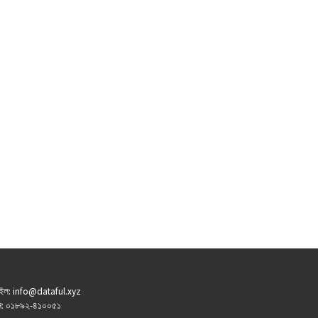
ইল: info@dataful.xyz
: ০১৮৯২-৪১০০৫১