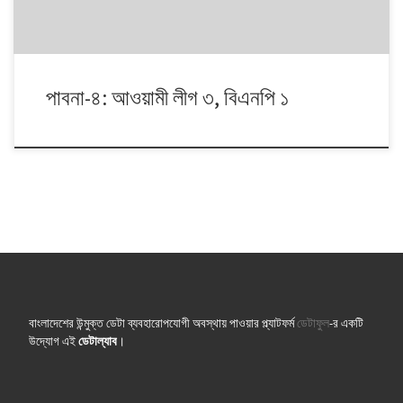
পাবনা-৪: আওয়ামী লীগ ৩, বিএনপি ১
বাংলাদেশের উন্মুক্ত ডেটা ব্যবহারোপযোগী অবস্থায় পাওয়ার প্ল্যাটফর্ম
ডেটাফুল
-র একটি
উদ্যোগ এই
ডেটাল্যাব
।