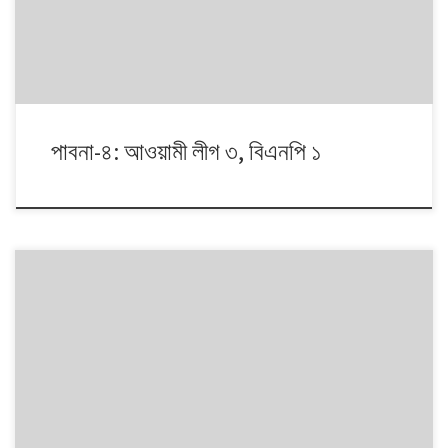
পরবর্তী সময়ে ক্রমাগত পরাজিত হলেও […]
পাবনা-৪: আওয়ামী লীগ ৩, বিএনপি ১
[১৯৯১ থেকে ২০০৮। ১৮ বছরে জাতীয় সংসদ নির্বাচন হয়েছে চারটি। নির্বাচনগুলোয়
কেমন বদলালো দেশে দলভিত্তিক ভোটের ধারা? তাই নিয়ে নিয়মিত আয়োজন।] ১৯৯১-এ
বিএনপি প্রার্থী জয়ী হন এই আসনে। ৯৬-এ প্রার্থী বদলায় আওয়ামী লীগ। তখন থেকে
টানা তিনবার তাদের হাতেই থেকেছে আসনটি। প্রার্থীও ছিল অপরিবর্তিত। বিএনপি
১৯৯১ থেকে ২০০৮ পর্যন্ত একই […]