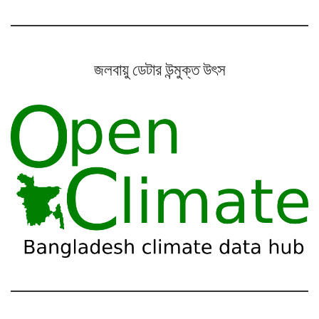
জলবায়ু ডেটার উন্মুক্ত উৎস