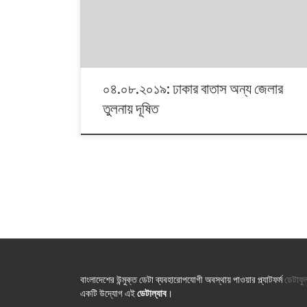
বাংলাদেশ পরিবেশ অধিদফতর। সেই ডেটা নিয়ে এই প্রতিবেদন।]
০৪.০৮.২০১৯: ঢাকার বাতাস অন্য জেলার
তুলনায় দূষিত
বাংলাদেশের উন্মুক্ত ডেটা ব্যবহারোপযোগী অবস্থায় পাওয়ার প্ল্যাটফর্ম
ডেটাফু
একটি উদ্যোগ এই
ডেটাল্যাব
।