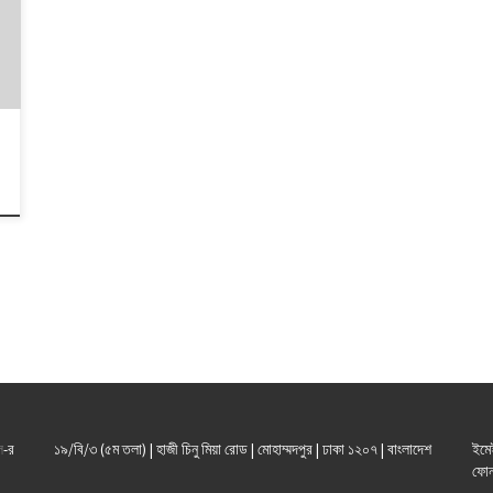
ল
-র
১৯/বি/৩ (৫ম তলা) | হাজী চিনু মিয়া রোড | মোহাম্মদপুর | ঢাকা ১২০৭ | বাংলাদেশ
ইমে
ফোন