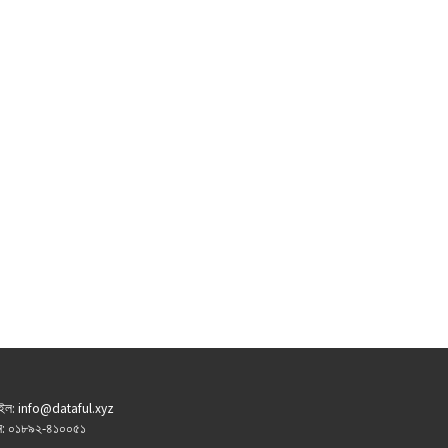
ইল: info@dataful.xyz
: ০১৮৯২-৪১০০৫১