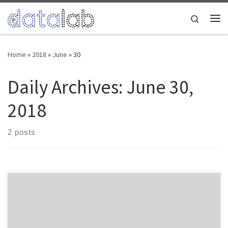
Skip to content
Search
Me
Home
»
2018
»
June
»
30
Daily Archives:
June 30,
2018
2 posts