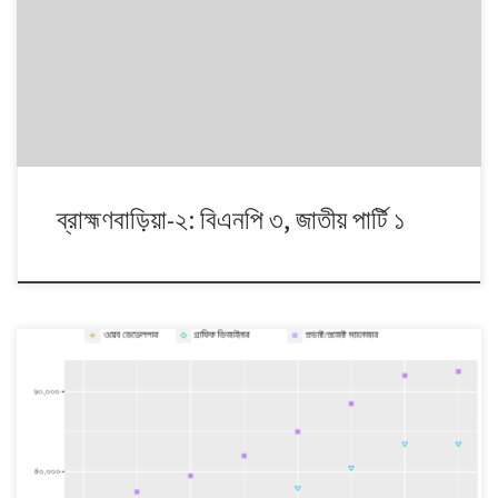
১৯৯১ থেকে ২০০৮। এই ১৭ বছরে চারটি জাতীয় সংসদ নির্বাচনে প্রধান চার রাজনৈতিক
দলই অংশ নেয়। নির্বাচনগুলোয় কেমন বদলালো দেশে দলভিত্তিক ভোটের ধারা? তাই নিয়ে
নিয়মিত আয়োজন।
ব্রাহ্মণবাড়িয়া-২: বিএনপি ৩, জাতীয় পার্টি ১
তথ্যপ্রযুক্তি খাতকে বাংলাদেশের দ্রুত বর্ধনশীল খাত হিসেবে বিবেচনা করা হয়ে থাকে।
আগামী কয়েক বছরে এই খাতে কী পরিমাণ কর্মসংস্থান হতে পারে? তার ইঙ্গিত রয়েছে
বাংলাদেশ উন্নয়ন গবেষণা প্রতিষ্ঠানের (বিআইডিএস) সাম্প্রতিক এক গবেষণা
প্রতিবেদনে। ▲ বিআইডিএস-র গবেষণা অনুযায়ী, তথ্যপ্রযুক্তির সাতটি খাতেই কর্ম